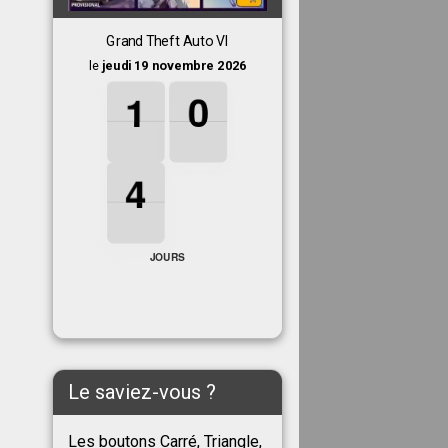
Grand Theft Auto VI
le
jeudi 19 novembre 2026
1
1
1
0
0
0
1
0
4
4
4
4
JOURS
Le saviez-vous ?
Les boutons Carré, Triangle,