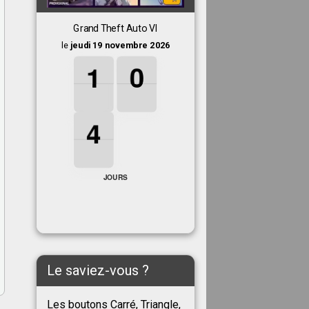
Grand Theft Auto VI
le
jeudi 19 novembre 2026
1
1
1
0
0
0
1
0
4
4
4
4
JOURS
Le saviez-vous ?
Les boutons Carré, Triangle,