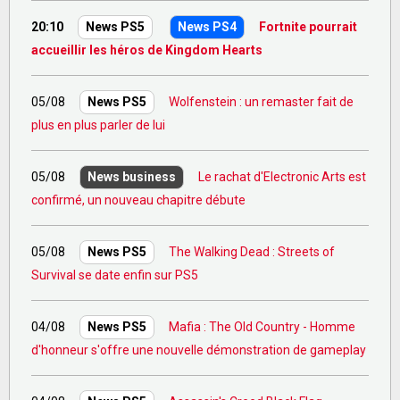
20:10
Fortnite pourrait
News PS5
News PS4
accueillir les héros de Kingdom Hearts
05/08
Wolfenstein : un remaster fait de
News PS5
plus en plus parler de lui
05/08
Le rachat d'Electronic Arts est
News business
confirmé, un nouveau chapitre débute
05/08
The Walking Dead : Streets of
News PS5
Survival se date enfin sur PS5
04/08
Mafia : The Old Country - Homme
News PS5
d'honneur s'offre une nouvelle démonstration de gameplay