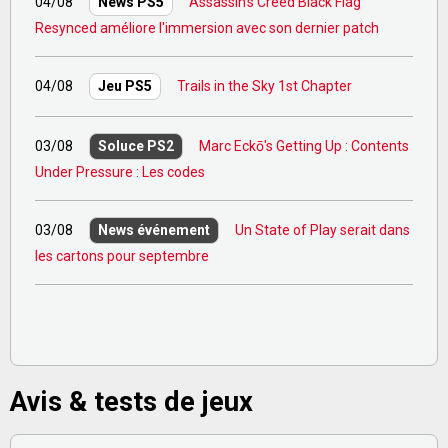
04/08
Assassin's Creed Black Flag
News PS5
Resynced améliore l'immersion avec son dernier patch
04/08
Trails in the Sky 1st Chapter
Jeu PS5
03/08
Marc Eckō's Getting Up : Contents
Soluce PS2
Under Pressure : Les codes
03/08
Un State of Play serait dans
News événement
les cartons pour septembre
Avis & tests de jeux