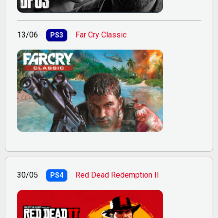
13/06
Far Cry Classic
PS3
30/05
Red Dead Redemption II
PS4