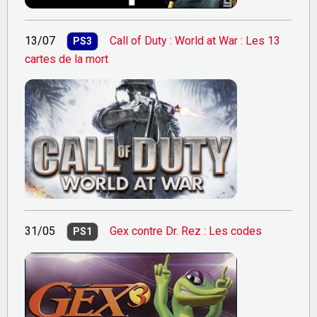
13/07
Call of Duty : World at War : Les 13
PS3
cartes de la mort
31/05
Gex contre Dr. Rez : Les codes
PS1