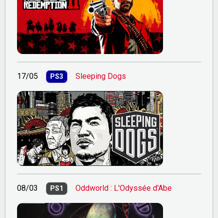
17/05
Sleeping Dogs
PS3
08/03
Oddworld : L'Odyssée d'Abe
PS1