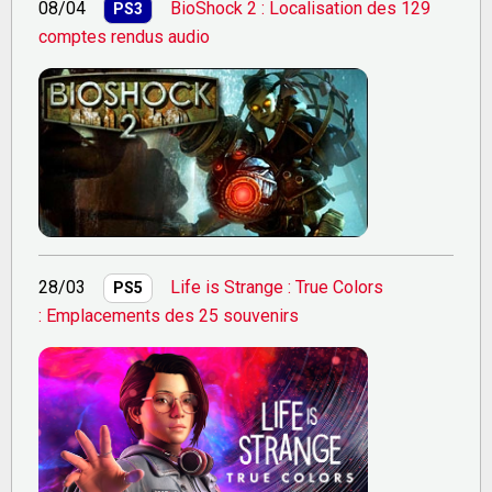
08/04
BioShock 2 : Localisation des 129
PS3
comptes rendus audio
28/03
Life is Strange : True Colors
PS5
: Emplacements des 25 souvenirs