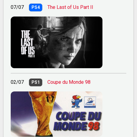
07/07
The Last of Us Part II
PS4
02/07
Coupe du Monde 98
PS1