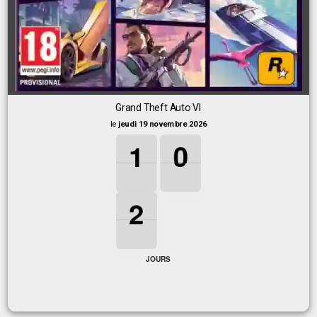
Grand Theft Auto VI
le
jeudi 19 novembre 2026
1
1
1
0
0
0
1
0
2
2
2
2
JOURS