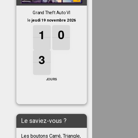
Grand Theft Auto VI
le
jeudi 19 novembre 2026
1
1
1
0
0
0
1
0
3
3
3
3
JOURS
Le saviez-vous ?
Les boutons Carré, Triangle,