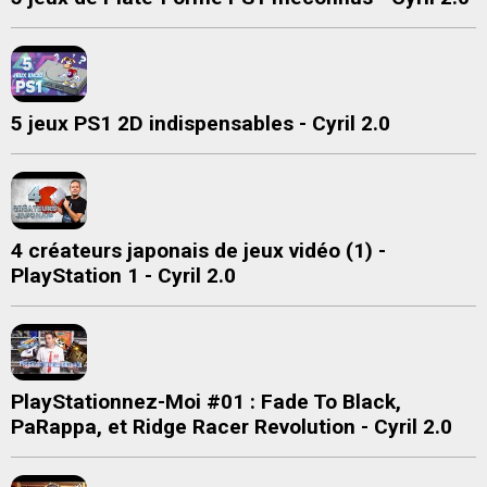
5 jeux PS1 2D indispensables - Cyril 2.0
4 créateurs japonais de jeux vidéo (1) -
PlayStation 1 - Cyril 2.0
PlayStationnez-Moi #01 : Fade To Black,
PaRappa, et Ridge Racer Revolution - Cyril 2.0