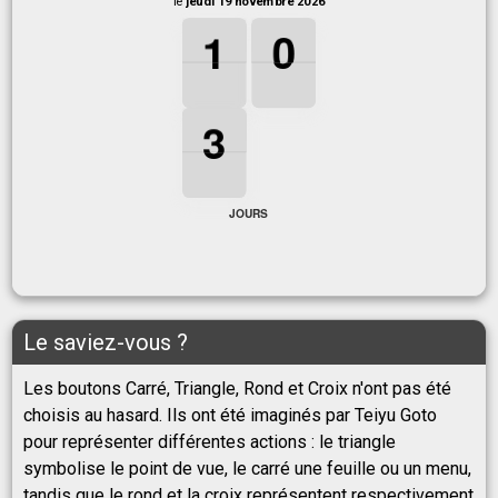
le
jeudi 19 novembre 2026
1
1
1
0
0
0
1
0
3
3
3
3
JOURS
Le saviez-vous ?
Les boutons Carré, Triangle, Rond et Croix n'ont pas été
choisis au hasard. Ils ont été imaginés par Teiyu Goto
pour représenter différentes actions : le triangle
symbolise le point de vue, le carré une feuille ou un menu,
tandis que le rond et la croix représentent respectivement