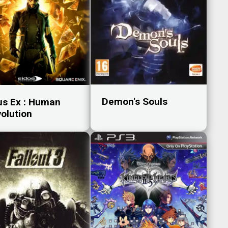
Demon's Souls
s Ex : Human
olution