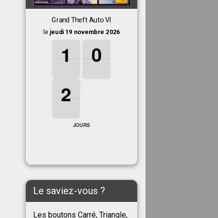
Grand Theft Auto VI
le
jeudi 19 novembre 2026
1
1
1
0
0
0
1
0
2
2
2
2
JOURS
Le saviez-vous ?
Les boutons Carré, Triangle,