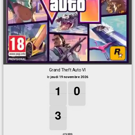
Grand Theft Auto VI
le
jeudi 19 novembre 2026
1
1
1
0
0
0
1
0
3
3
3
3
JOURS