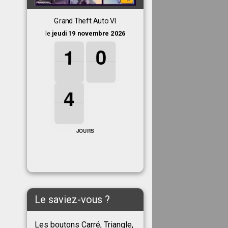
Grand Theft Auto VI
le
jeudi 19 novembre 2026
1
1
1
0
0
0
1
0
4
4
4
4
JOURS
Le saviez-vous ?
Les boutons Carré, Triangle,