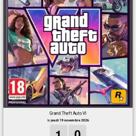
Grand Theft Auto VI
le
jeudi 19 novembre 2026
1
1
1
0
0
0