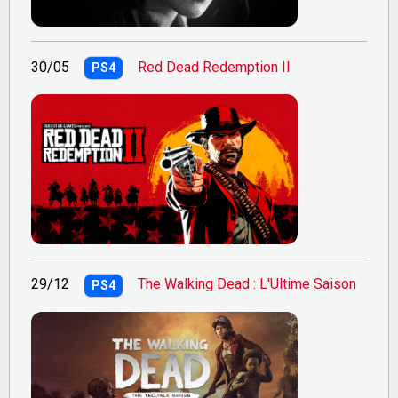
30/05
Red Dead Redemption II
PS4
29/12
The Walking Dead : L'Ultime Saison
PS4