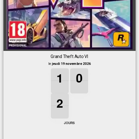
Grand Theft Auto VI
le
jeudi 19 novembre 2026
1
1
1
0
0
0
1
0
2
2
2
2
JOURS