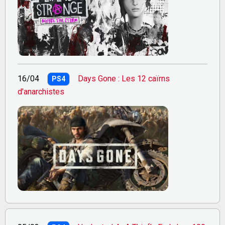
16/04
Days Gone : Les 12 caïrns
PS4
d'anarchistes