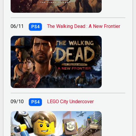
06/11
The Walking Dead : A New Frontier
PS4
09/10
LEGO City Undercover
PS4