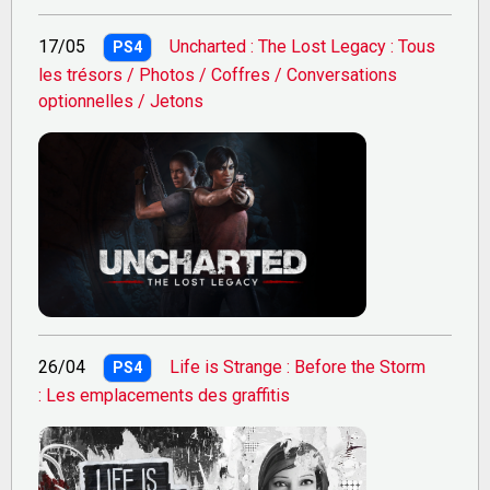
17/05
Uncharted : The Lost Legacy : Tous
PS4
les trésors / Photos / Coffres / Conversations
optionnelles / Jetons
26/04
Life is Strange : Before the Storm
PS4
: Les emplacements des graffitis