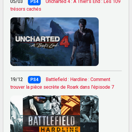
05/03
Uncharted 4 : A Thief's End : Les 109
PS4
trésors cachés
19/12
Battlefield : Hardline : Comment
PS4
trouver la pièce secrète de Roark dans l'épisode 7