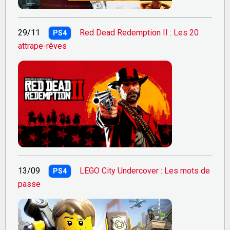
29/11
Red Dead Redemption II : Les 20
PS4
attrape-rêves
13/09
LEGO City Undercover : Les mots de
PS4
passe