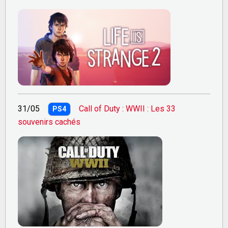
31/05
Call of Duty : WWII : Les 33
PS4
souvenirs cachés