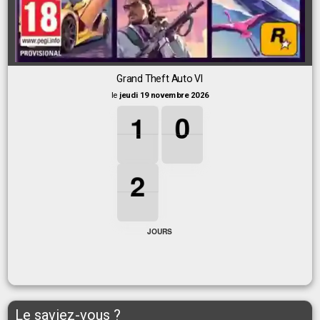
Grand Theft Auto VI
le
jeudi 19 novembre 2026
1
1
1
0
0
0
1
0
2
2
2
2
JOURS
Le saviez-vous ?