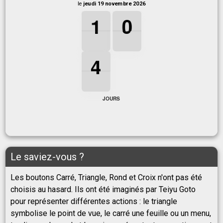
le
jeudi 19 novembre 2026
1
1
1
0
0
0
1
0
4
4
4
4
JOURS
Le saviez-vous ?
Les boutons Carré, Triangle, Rond et Croix n'ont pas été
choisis au hasard. Ils ont été imaginés par Teiyu Goto
pour représenter différentes actions : le triangle
symbolise le point de vue, le carré une feuille ou un menu,