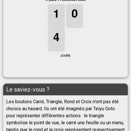
1
1
1
0
0
0
1
0
4
4
4
4
JOURS
Le saviez-vous ?
Les boutons Carré, Triangle, Rond et Croix n'ont pas été
choisis au hasard. Ils ont été imaginés par Teiyu Goto
pour représenter différentes actions : le triangle
symbolise le point de vue, le carré une feuille ou un menu,
tandis que le rond et la croix représentent respectivement