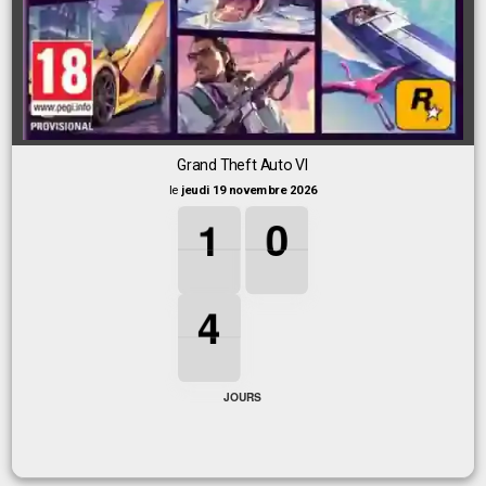
Grand Theft Auto VI
le
jeudi 19 novembre 2026
1
1
1
0
0
0
1
0
4
4
4
4
JOURS