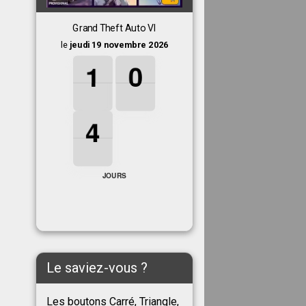
Grand Theft Auto VI
le
jeudi 19 novembre 2026
1
1
1
0
0
0
1
0
4
4
4
4
JOURS
Le saviez-vous ?
Les boutons Carré, Triangle,