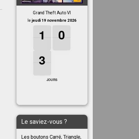
Grand Theft Auto VI
le
jeudi 19 novembre 2026
1
1
1
0
0
0
1
0
3
3
3
3
JOURS
Le saviez-vous ?
Les boutons Carré, Triangle,