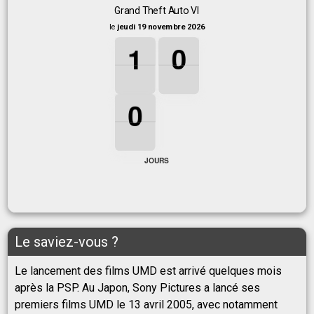
Grand Theft Auto VI
le
jeudi 19 novembre 2026
1
1
1
0
0
0
1
0
0
0
0
0
JOURS
Le saviez-vous ?
Le lancement des films UMD est arrivé quelques mois
après la PSP. Au Japon, Sony Pictures a lancé ses
premiers films UMD le 13 avril 2005, avec notamment