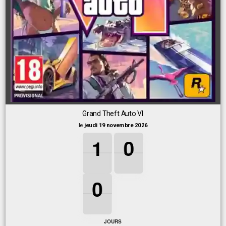
Grand Theft Auto VI
le
jeudi 19 novembre 2026
1
1
1
0
0
0
1
0
0
0
0
0
JOURS