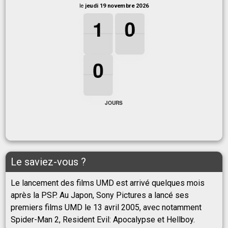
le
jeudi 19 novembre 2026
1
1
1
0
0
0
1
0
0
0
0
0
JOURS
Le saviez-vous ?
Le lancement des films UMD est arrivé quelques mois
après la PSP. Au Japon, Sony Pictures a lancé ses
premiers films UMD le 13 avril 2005, avec notamment
Spider-Man 2, Resident Evil: Apocalypse et Hellboy.