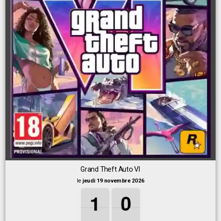
Grand Theft Auto VI
le
jeudi 19 novembre 2026
1
1
1
0
0
0
1
0