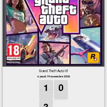
Grand Theft Auto VI
le
jeudi 19 novembre 2026
1
1
1
0
0
0
1
0
3
3
3