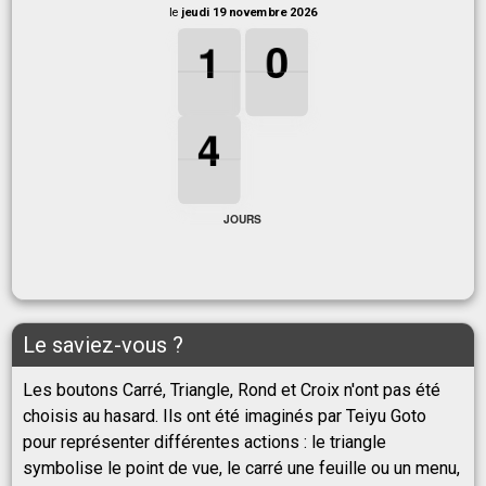
le
jeudi 19 novembre 2026
1
1
1
0
0
0
1
0
4
4
4
4
JOURS
Le saviez-vous ?
Les boutons Carré, Triangle, Rond et Croix n'ont pas été
choisis au hasard. Ils ont été imaginés par Teiyu Goto
pour représenter différentes actions : le triangle
symbolise le point de vue, le carré une feuille ou un menu,