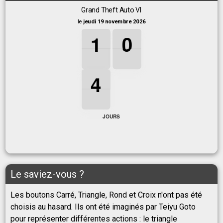
Grand Theft Auto VI
le
jeudi 19 novembre 2026
1
1
1
0
0
0
1
0
4
4
4
4
JOURS
Le saviez-vous ?
Les boutons Carré, Triangle, Rond et Croix n'ont pas été
choisis au hasard. Ils ont été imaginés par Teiyu Goto
pour représenter différentes actions : le triangle