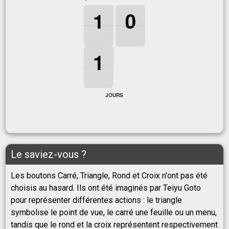
1
1
1
0
0
0
1
0
1
1
1
1
JOURS
Le saviez-vous ?
Les boutons Carré, Triangle, Rond et Croix n'ont pas été
choisis au hasard. Ils ont été imaginés par Teiyu Goto
pour représenter différentes actions : le triangle
symbolise le point de vue, le carré une feuille ou un menu,
tandis que le rond et la croix représentent respectivement