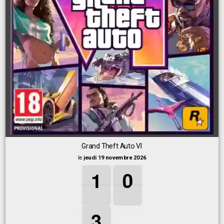
Grand Theft Auto VI
le
jeudi 19 novembre 2026
1
1
1
0
0
0
1
0
3
3
3