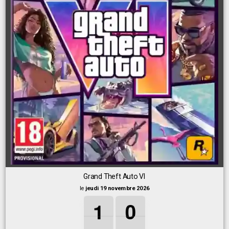
Grand Theft Auto VI
le
jeudi 19 novembre 2026
1
1
1
0
0
0
1
0