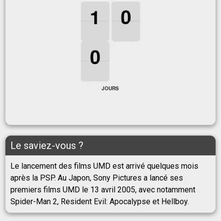
1
1
1
0
0
0
1
0
0
0
0
0
JOURS
Le saviez-vous ?
Le lancement des films UMD est arrivé quelques mois
après la PSP. Au Japon, Sony Pictures a lancé ses
premiers films UMD le 13 avril 2005, avec notamment
Spider-Man 2, Resident Evil: Apocalypse et Hellboy.