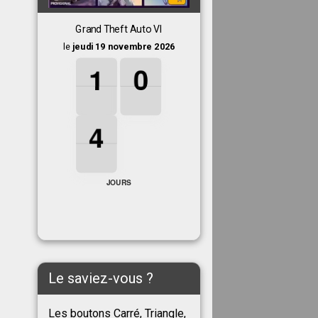
Grand Theft Auto VI
le
jeudi 19 novembre 2026
1
1
1
0
0
0
1
0
4
4
4
4
JOURS
Le saviez-vous ?
Les boutons Carré, Triangle,