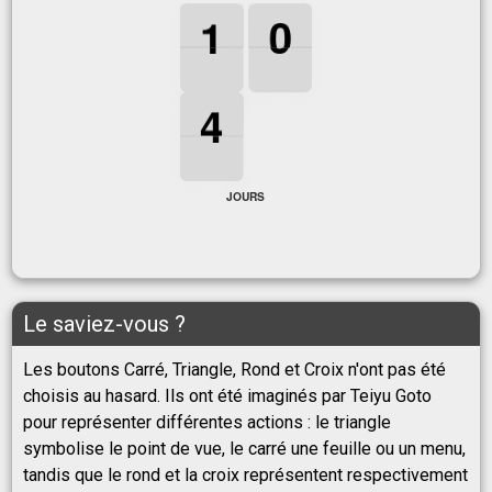
1
1
1
0
0
0
1
0
4
4
4
4
JOURS
Le saviez-vous ?
Les boutons Carré, Triangle, Rond et Croix n'ont pas été
choisis au hasard. Ils ont été imaginés par Teiyu Goto
pour représenter différentes actions : le triangle
symbolise le point de vue, le carré une feuille ou un menu,
tandis que le rond et la croix représentent respectivement