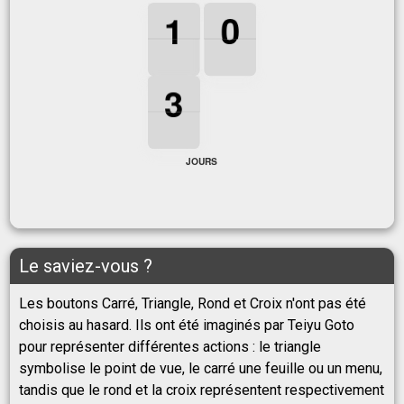
1
1
1
0
0
0
1
0
3
3
3
3
JOURS
Le saviez-vous ?
Les boutons Carré, Triangle, Rond et Croix n'ont pas été
choisis au hasard. Ils ont été imaginés par Teiyu Goto
pour représenter différentes actions : le triangle
symbolise le point de vue, le carré une feuille ou un menu,
tandis que le rond et la croix représentent respectivement