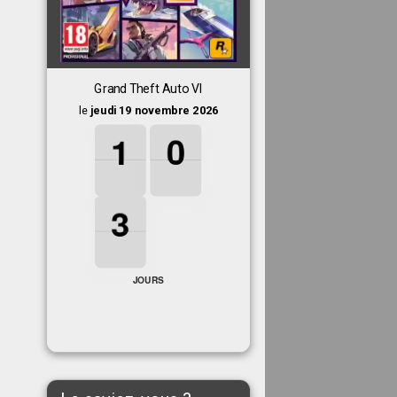
Grand Theft Auto VI
le
jeudi 19 novembre 2026
1
1
1
0
0
0
1
0
3
3
3
3
JOURS