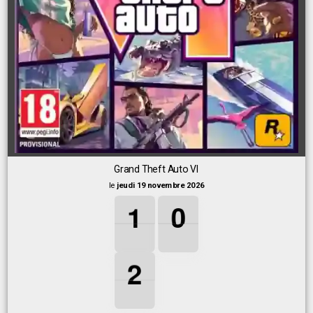
Grand Theft Auto VI
le
jeudi 19 novembre 2026
1
1
1
0
0
0
1
0
2
2
2
2