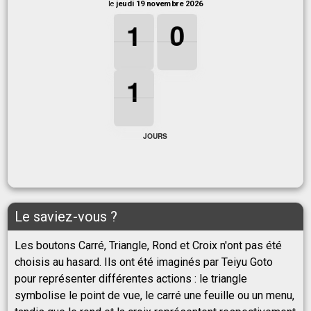
le
jeudi 19 novembre 2026
1
1
1
0
0
0
1
0
1
1
1
1
JOURS
Le saviez-vous ?
Les boutons Carré, Triangle, Rond et Croix n'ont pas été
choisis au hasard. Ils ont été imaginés par Teiyu Goto
pour représenter différentes actions : le triangle
symbolise le point de vue, le carré une feuille ou un menu,