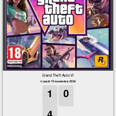
Grand Theft Auto VI
le
jeudi 19 novembre 2026
1
1
1
0
0
0
1
0
4
4
4