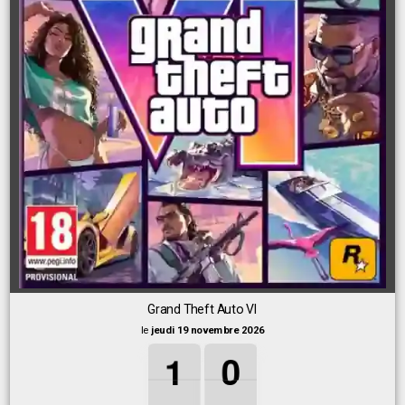
Grand Theft Auto VI
le
jeudi 19 novembre 2026
1
1
1
0
0
0
1
0