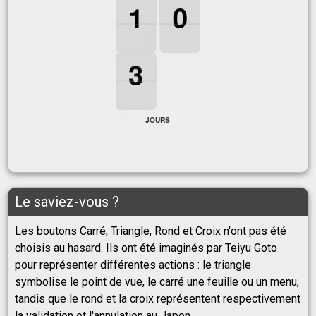
1
1
1
0
0
0
1
0
3
3
3
3
JOURS
Le saviez-vous ?
Les boutons Carré, Triangle, Rond et Croix n'ont pas été
choisis au hasard. Ils ont été imaginés par Teiyu Goto
pour représenter différentes actions : le triangle
symbolise le point de vue, le carré une feuille ou un menu,
tandis que le rond et la croix représentent respectivement
la validation et l'annulation au Japon.