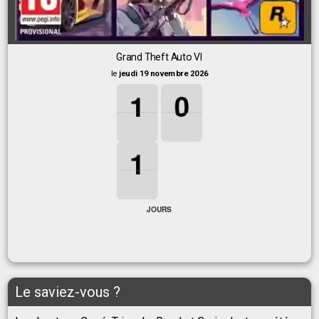
Grand Theft Auto VI
le
jeudi 19 novembre 2026
1
1
1
0
0
0
1
0
1
1
1
1
JOURS
Le saviez-vous ?