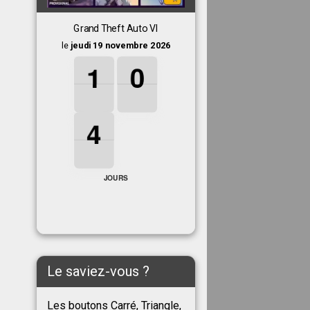
Grand Theft Auto VI
le
jeudi 19 novembre 2026
1
1
1
0
0
0
1
0
4
4
4
4
JOURS
Le saviez-vous ?
Les boutons Carré, Triangle,