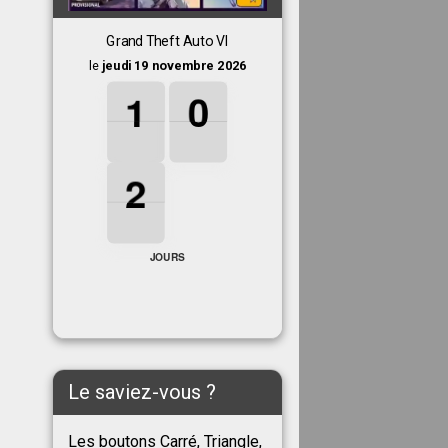
Grand Theft Auto VI
le
jeudi 19 novembre 2026
1
1
1
0
0
0
1
0
2
2
2
2
JOURS
Le saviez-vous ?
Les boutons Carré, Triangle,