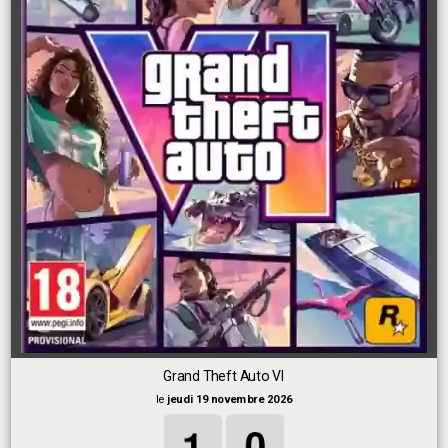
Grand Theft Auto VI
le
jeudi 19 novembre 2026
1
1
1
0
0
0