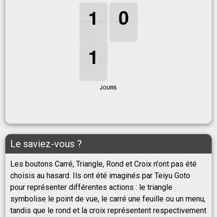
1
1
1
0
0
0
1
0
1
1
1
1
JOURS
Le saviez-vous ?
Les boutons Carré, Triangle, Rond et Croix n'ont pas été
choisis au hasard. Ils ont été imaginés par Teiyu Goto
pour représenter différentes actions : le triangle
symbolise le point de vue, le carré une feuille ou un menu,
tandis que le rond et la croix représentent respectivement