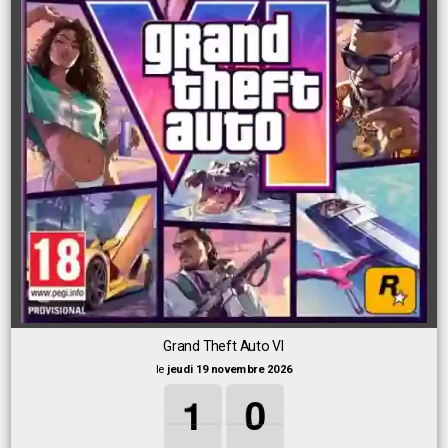
Grand Theft Auto VI
le
jeudi 19 novembre 2026
1
1
1
0
0
0
1
0