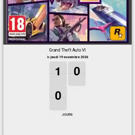
Grand Theft Auto VI
le
jeudi 19 novembre 2026
1
1
1
0
0
0
1
0
0
0
0
0
JOURS