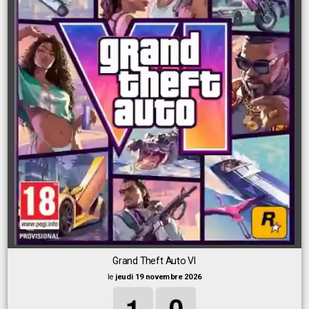
Grand Theft Auto VI
le
jeudi 19 novembre 2026
1
1
1
0
0
0