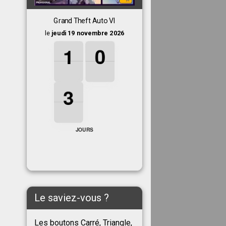
Grand Theft Auto VI
le
jeudi 19 novembre 2026
1
1
1
0
0
0
1
0
3
3
3
3
JOURS
Le saviez-vous ?
Les boutons Carré, Triangle,