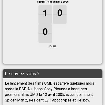
le
jeudi 19 novembre 2026
1
1
1
0
0
0
1
0
0
0
0
0
JOURS
Le saviez-vous ?
Le lancement des films UMD est arrivé quelques mois
après la PSP. Au Japon, Sony Pictures a lancé ses
premiers films UMD le 13 avril 2005, avec notamment
Spider-Man 2, Resident Evil: Apocalypse et Hellboy.