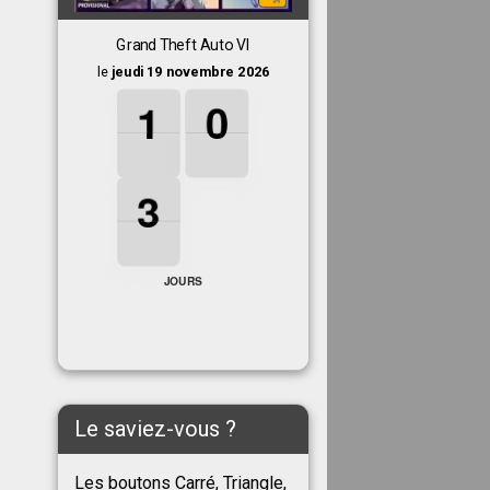
Grand Theft Auto VI
le
jeudi 19 novembre 2026
1
1
1
0
0
0
1
0
3
3
3
3
JOURS
Le saviez-vous ?
Les boutons Carré, Triangle,