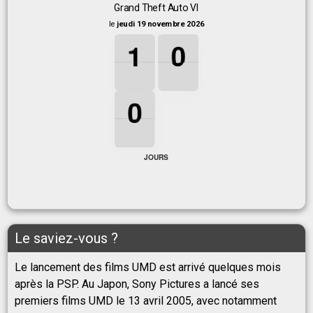
Grand Theft Auto VI
le
jeudi 19 novembre 2026
1
1
1
0
0
0
1
0
0
0
0
0
JOURS
Le saviez-vous ?
Le lancement des films UMD est arrivé quelques mois
après la PSP. Au Japon, Sony Pictures a lancé ses
premiers films UMD le 13 avril 2005, avec notamment